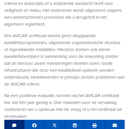
criteria en anderzijds of u voldoende aandacht heeft voor
veiligheid en milieu. Het onderzoek wordt uitgevoerd volgens
een welomschreven procedure die u terugvindt in het
algemeen reglement.
Een AVICAR certificaat vereist geen diepgaande
kwaliteitsprogramma's, uitgebreide organisatorische structuur
of ingewikkelde installaties. Hierdoor komen ook kleine
kwaliteitsbedrijven in aanmerking voor de erkenning zonder
dat ze hiervoor zware investeringen moeten doen. Grote
infrastructuren die door een kwaliteitsvol systeem worden
ondersteund, beantwoorden in principe zonder problemen aan
de AVICAR criteria.
Na een positieve evaluatie, kennen wij het AVICAR certificaat
toe dat één jaar geldig is. Drie maanden voor de vervaldag
contacteren we u opnieuw met de vraag of u het certificaat wil
vernieuwen.
Share on Facebook
Tweet
Share on LinkedIn
Send e