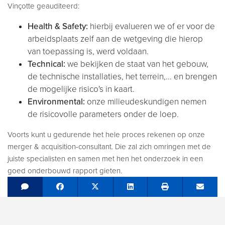
Vinçotte geauditeerd:
Health & Safety:
hierbij evalueren we of er voor de
arbeidsplaats zelf aan de wetgeving die hierop
van toepassing is, werd voldaan.
Technical:
we bekijken de staat van het gebouw,
de technische installaties, het terrein,... en brengen
de mogelijke risico's in kaart.
Environmental:
onze milieudeskundigen nemen
de risicovolle parameters onder de loep.
Voorts kunt u gedurende het hele proces rekenen op onze
merger & acquisition-consultant. Die zal zich omringen met de
juiste specialisten en samen met hen het onderzoek in een
goed onderbouwd rapport gieten.
Share on Facebook
Tweet
Share on LinkedIn
Send e