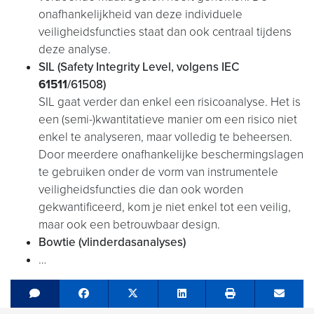
onafhankelijkheid van deze individuele
veiligheidsfuncties staat dan ook centraal tijdens
deze analyse.
SIL (Safety Integrity Level, volgens IEC
61511
/61508)
SIL gaat verder dan enkel een risicoanalyse. Het is
een (semi-)kwantitatieve manier om een risico niet
enkel te analyseren, maar volledig te beheersen.
Door meerdere onafhankelijke beschermingslagen
te gebruiken onder de vorm van instrumentele
veiligheidsfuncties die dan ook worden
gekwantificeerd, kom je niet enkel tot een veilig,
maar ook een betrouwbaar design.
Bowtie (vlinderdasanalyses)
…
Share on Facebook
Tweet
Share on LinkedIn
Send e