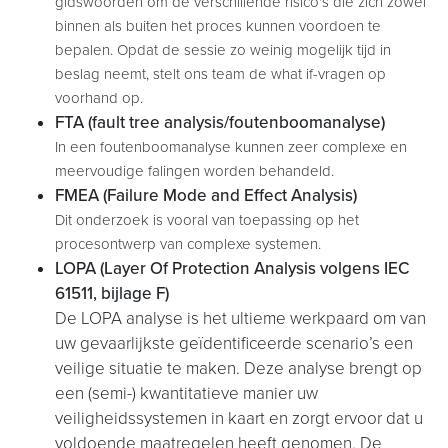
gidswoorden om de verschillende risico's die zich zowel
binnen als buiten het proces kunnen voordoen te
bepalen. Opdat de sessie zo weinig mogelijk tijd in
beslag neemt, stelt ons team de what if-vragen op
voorhand op.
FTA (fault tree analysis/foutenboomanalyse)
In een foutenboomanalyse kunnen zeer complexe en
meervoudige falingen worden behandeld.
FMEA (Failure Mode and Effect Analysis)
Dit onderzoek is vooral van toepassing op het
procesontwerp van complexe systemen.
LOPA (Layer Of Protection Analysis volgens IEC
61511, bijlage F)
De LOPA analyse is het ultieme werkpaard om van
uw gevaarlijkste geïdentificeerde scenario’s een
veilige situatie te maken. Deze analyse brengt op
een (semi-) kwantitatieve manier uw
veiligheidssystemen in kaart en zorgt ervoor dat u
voldoende maatregelen heeft genomen. De