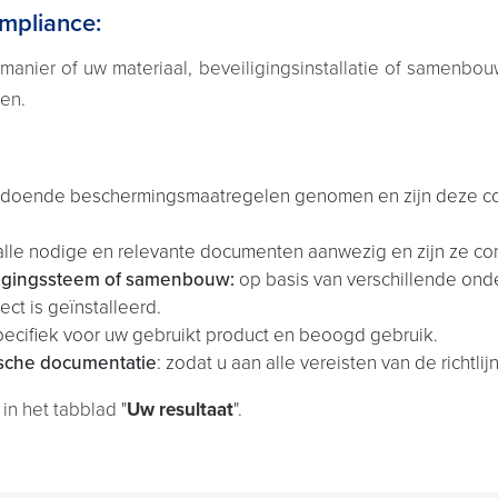
ompliance:
manier of uw materiaal, beveiligingsinstallatie of samenbou
en.
voldoende beschermingsmaatregelen genomen en zijn deze cor
n alle nodige en relevante documenten aanwezig en zijn ze co
iligingssteem of samenbouw
:
op basis van verschillende ond
ect is geïnstalleerd.
specifiek voor uw gebruikt product en beoogd gebruik.
sche documentatie
: zodat u aan alle vereisten van de richtlij
in het tabblad "
Uw resultaat
".