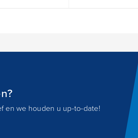
en?
ief en we houden u up-to-date!