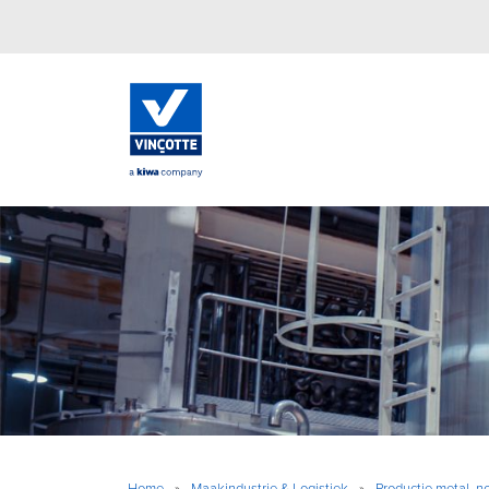
Home
»
Maakindustrie & Logistiek
»
Productie metal, n