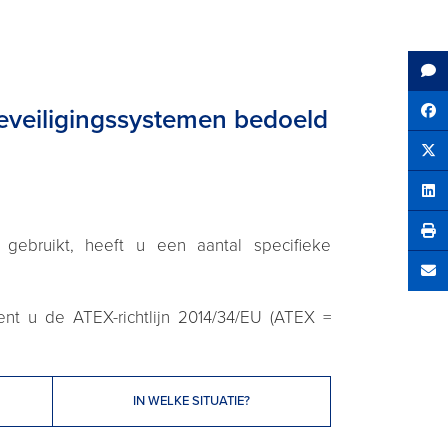
beveiligingssystemen bedoeld
Sh
Tw
Sha
gebruikt, heeft u een aantal specifieke
Se
ient u de ATEX-richtlijn 2014/34/EU (ATEX =
IN WELKE SITUATIE?