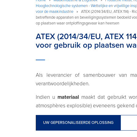
Hoogtechnologische systemen - Wettelijke en vrijwillige ins
voor de maakindustrie
»
ATEX (2014/34/EU, ATEX 114) - Rich
betreffende apparaten en beveiligingssystemen bedoeld voo
op plaatsen waar ontploffingsgevaar kan heersen
ATEX (2014/34/EU, ATEX 114)
voor gebruik op plaatsen wa
Als leverancier of samenbouwer van mat
verantwoordelijkheden.
Indien u
materiaal
maakt dat gebruikt wo
atmosphères explosible) eveneens gekend o
UW GEPERSONALISEERDE OPLOSSING