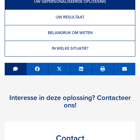
UW GEPERSONALISEERDE OPLOSSING
UW RESULTAAT
BELANGRIJK OM WETEN
IN WELKE SITUATIE?
Share on Facebook
Tweet
Share on LinkedIn
Send e
Interesse in deze oplossing? Contacteer
ons!
Contact