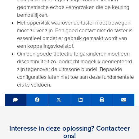
geometrische echo's veroorzaken die de keuring
bemoeilijken.
Het oppervlak waarover de taster moet bewegen
moet zuiver zijn. Een goed contact met de taster is
essentieel omdat er gebruik gemaakt wordt van
een koppelingsvloeistof.
Om een goede detectie te garanderen moet een
discontinuïteit zo loodrecht mogelijk georiënteerd
zijn tegenover de ultrasone bundel. Bepaalde
configuraties laten niet toe aan deze fundamentele
eis te voldoen.
Share on Facebook
Tweet
Share on LinkedIn
Send e
Interesse in deze oplossing? Contacteer
ons!