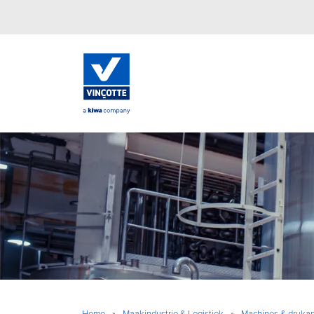
Home
»
Maakindustrie & Logistiek
»
Machines & drukap