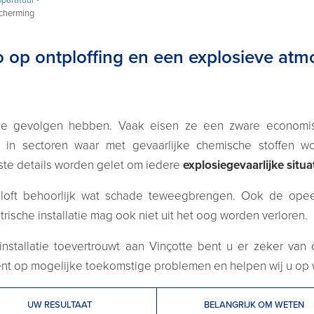
cherming
o op ontploffing en een explosieve atm
ze gevolgen hebben. Vaak eisen ze een zware economis
 in sectoren waar met gevaarlijke chemische stoffen wo
ste details worden gelet om iedere
explosiegevaarlijke situa
loft behoorlijk wat schade teweegbrengen. Ook de opeen
rische installatie mag ook niet uit het oog worden verloren.
nstallatie toevertrouwt aan Vinçotte bent u er zeker van 
tent op mogelijke toekomstige problemen en helpen wij u op
UW RESULTAAT
BELANGRIJK OM WETEN