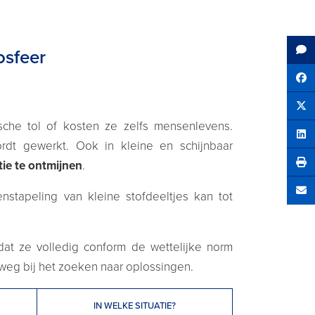
osfeer
Sh
Tw
che tol of kosten ze zelfs mensenlevens.
Sha
rdt gewerkt. Ook in kleine en schijnbaar
tie te ontmijnen
.
stapeling van kleine stofdeeltjes kan tot
Se
dat ze volledig conform de wettelijke norm
 weg bij het zoeken naar oplossingen.
IN WELKE SITUATIE?