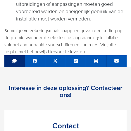
uitbreidingen of aanpassingen moeten goed
voorbereid worden en oneigenlijk gebruik van de
installatie moet worden vermeden.
Sommige verzekeringsmaatschappijen geven een korting op
de premie wanneer de elektrische laagspanningsinstallatie
voldoet aan bepaalde voorschriften en controles. Vinçotte
helpt u met het bewijs hiervoor te leveren.
Share on Facebook
Tweet
Share on LinkedIn
Send e
Interesse in deze oplossing? Contacteer
ons!
Contact