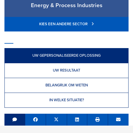
Energy & Process Industries
KIES EEN ANDERE SECTOR
UW GEPERSONALISEERDE OPLOSSING
UW RESULTAAT
BELANGRIJK OM WETEN
IN WELKE SITUATIE?
Share on Facebook
Tweet
Share on LinkedIn
Send e