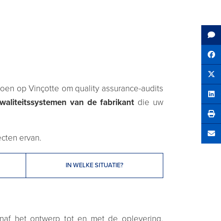
Sh
Tw
 doen op Vinçotte om quality assurance-audits
Sha
waliteitssystemen van de fabrikant
die uw
ecten ervan.
Se
IN WELKE SITUATIE?
anaf het ontwerp tot en met de oplevering,