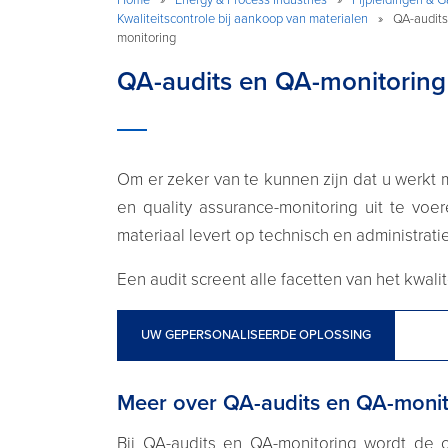
Kwaliteitscontrole bij aankoop van materialen
»
QA-audits
monitoring
QA-audits en QA-monitoring
Om er zeker van te kunnen zijn dat u werkt m
en quality assurance-monitoring uit te voe
materiaal levert op technisch en administrat
Een audit screent alle facetten van het kwal
UW GEPERSONALISEERDE OPLOSSING
Meer over QA-audits en QA-monit
Bij QA-audits en QA-monitoring wordt de c