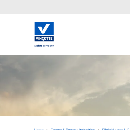
Home
»
Energy & Process Industries
»
Pijpleidingen & G