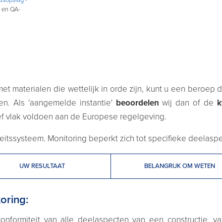
 en QA-
et materialen die wettelijk in orde zijn, kunt u een beroep
ren. Als 'aangemelde instantie'
beoordelen
wij dan of de
k
ief vlak voldoen aan de Europese regelgeving.
iteitssysteem. Monitoring beperkt zich tot specifieke deelasp
UW RESULTAAT
BELANGRIJK OM WETEN
oring:
onformiteit van alle deelaspecten van een constructie, v