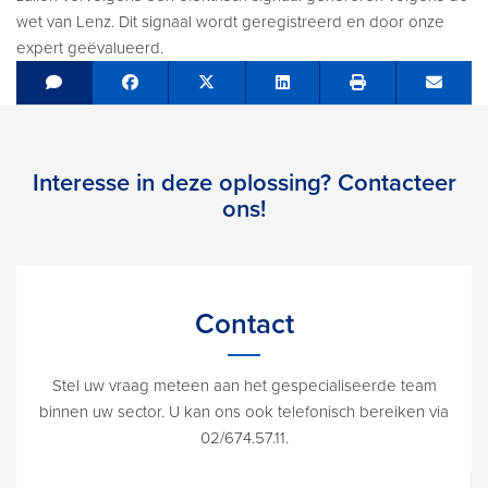
wet van Lenz. Dit signaal wordt geregistreerd en door onze
expert geëvalueerd.
Share on Facebook
Tweet
Share on LinkedIn
Send e
Interesse in deze oplossing? Contacteer
ons!
Contact
Stel uw vraag meteen aan het gespecialiseerde team
binnen uw sector. U kan ons ook telefonisch bereiken via
02/674.57.11.