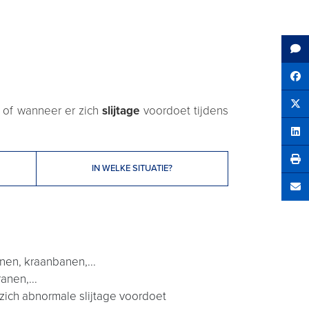
Sh
of wanneer er zich
slijtage
voordoet tijdens
Tw
Sha
IN WELKE SITUATIE?
Se
nen, kraanbanen,...
anen,...
zich abnormale slijtage voordoet