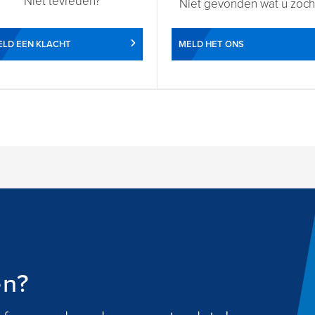
Niet tevreden?
Niet gevonden wat u zoch
LD EEN KLACHT
MELD HET ONS
en?