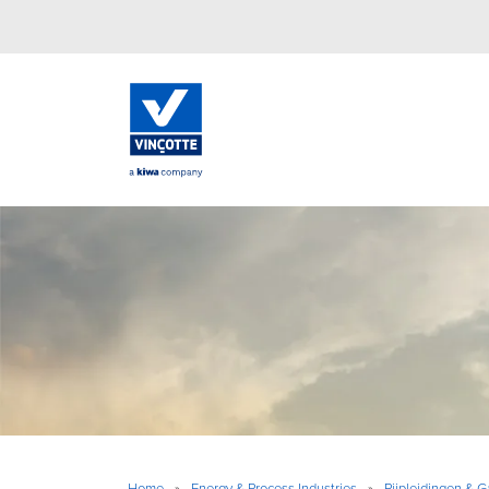
Home
»
Energy & Process Industries
»
Pijpleidingen & G