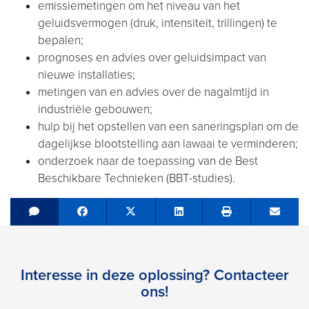
emissiemetingen om het niveau van het
geluidsvermogen (druk, intensiteit, trillingen) te
bepalen;
prognoses en advies over geluidsimpact van
nieuwe installaties;
metingen van en advies over de nagalmtijd in
industriële gebouwen;
hulp bij het opstellen van een saneringsplan om de
dagelijkse blootstelling aan lawaai te verminderen;
onderzoek naar de toepassing van de Best
Beschikbare Technieken (BBT-studies).
Share on Facebook
Tweet
Share on LinkedIn
Send e
Interesse in deze oplossing? Contacteer
ons!