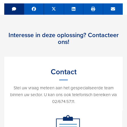
Share on Facebook
Tweet
Share on LinkedIn
Send e
Interesse in deze oplossing? Contacteer
ons!
Contact
Stel uw vraag meteen aan het gespecialiseerde team
binnen uw sector. U kan ons ook telefonisch bereiken via
02/674.57.11.