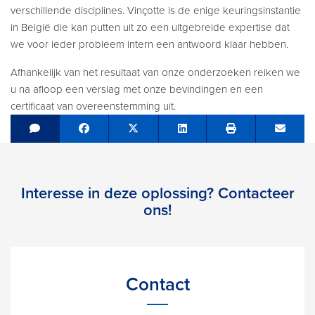
verschillende disciplines. Vinçotte is de enige keuringsinstantie
in België die kan putten uit zo een uitgebreide expertise dat
we voor ieder probleem intern een antwoord klaar hebben.
Afhankelijk van het resultaat van onze onderzoeken reiken we
u na afloop een verslag met onze bevindingen en een
certificaat van overeenstemming uit.
Share on Facebook
Tweet
Share on LinkedIn
Send e
Interesse in deze oplossing? Contacteer
ons!
Contact