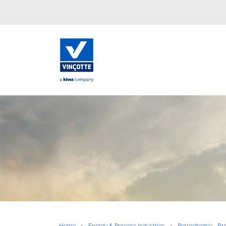
Home
»
Energy & Process Industries
»
Petrochemie - Br