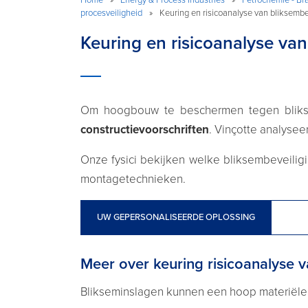
procesveiligheid
»
Keuring en risicoanalyse van bliksembe
Keuring en risicoanalyse van
Om hoogbouw te beschermen tegen bliks
constructievoorschriften
. Vinçotte analyseer
Onze fysici bekijken welke bliksembeveilig
montagetechnieken.
UW GEPERSONALISEERDE OPLOSSING
Meer over keuring risicoanalyse v
Blikseminslagen kunnen een hoop materiële