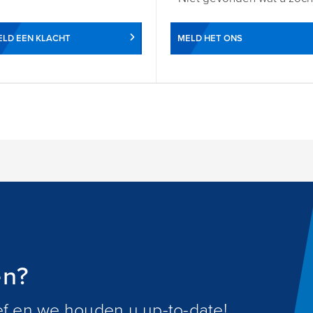
LD EEN KLACHT
MELD HET ONS
en?
ief en we houden u up-to-date!