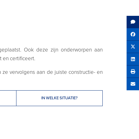
Sh
eplaatst. Ook deze zijn onderworpen aan
Tw
en certificeert.
Sha
ze vervolgens aan de juiste constructie- en
Se
IN WELKE SITUATIE?