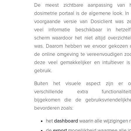
De meest zichtbare aanpassing van 
dosimetrie portaal is de algemene look. In
voorgaande versie van Dosiclient was z
veel informatie beschikbaar in hetzel
scherm waardoor het niet altijd overzichtel
was. Daarom hebben we ervoor gekozen
de online omgeving te vereenvoudigen zo
deze veel gemakkelijker en intuïtiever is
gebruik.
Buiten het visuele aspect zijn er 
verschillende extra functionalitei
bijgekomen die de gebruiksvriendelijkh
bevorderen zoals:
het
dashboard
waarin alle wijziginge
de
export
mogelijkheid waarmee alle ind