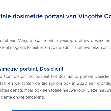
gitale dosimetrie portaal van Vinçotte 
portal van Vinçotte Controlatom waarop u al uw dosimetrie
iciënt mogelijk te maken en zo uw administratieve taken omt
imetrie portaal, Dosiclient
tte Controlatom, zo bestaat het dosimetrie portaal Dosicli
aal en we achten de tijd rijp om ook in 2022 een grondig
pdates gehad, maar ook een totale nieuwe look. Deze nieuwe v
iciënte online omgeving.