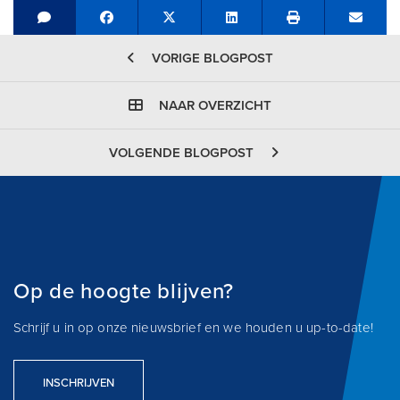
Share on Facebook
Tweet
Share on LinkedIn
Send e
VORIGE BLOGPOST
NAAR OVERZICHT
VOLGENDE BLOGPOST
Op de hoogte blijven?
Schrijf u in op onze nieuwsbrief en we houden u up-to-date!
INSCHRIJVEN