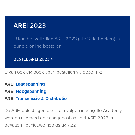
AREI 2023
U kan het volledige AREI 2023 (alle 3 de boeken) in
bundle online bestellen
BESTEL AREI 2023 >
U kan ook elk boek apart bestellen via deze link:
AREI
Laagspanning
AREI
Hoogspanning
AREI
Transmissie & Distributie
De AREI opleidingen die u kan volgen in Vinçotte Academy
worden uiteraard ook aangepast aan het AREI 2023 en
bevatten het nieuwe hoofdstuk 7.22