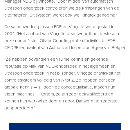
Manager NDO bij Vinçotte. “Door middel van automatisch
ultrasoon onderzoek controleren we de krimpringen van de
alternatoren. Dit systeem wordt ook wel Ringfox genoemd.”
De samenwerking tussen EDF en Vinçotte werd gestart in
2004. “Het aanbod van Vinçotte beantwoordt het beste aan
onze noden”, stelt Olivier Gourdin, pilote d’activités bij EDF-
CEIDRE (equivalent van Authorized Inspection Agency in België).
“Ze hebben bovendien een ruime kennis en gekende
reputatie op vlak van NDO-onderzoek in het algemeen en
ultrasoon onderzoek in het bijzonder. Vinçotte ontwikkelt het
controlesysteem volledig van A tot Z. Ze hebben echt een
globale kennis — zij doen de conceptualisatie, maken hun
eigen machines, ... Kortom, ze zijn zeer gekwalificeerd en
kennen hun werkwijze door en door. Dat wordt ten zeerste
geapprecieerd.”