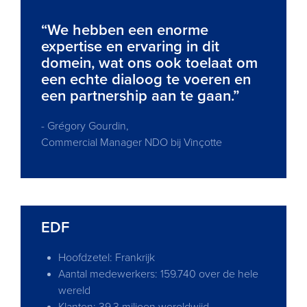
“We hebben een enorme
expertise en ervaring in dit
domein, wat ons ook toelaat om
een echte dialoog te voeren en
een partnership aan te gaan.”
- Grégory Gourdin,
Commercial Manager NDO bij Vinçotte
EDF
Hoofdzetel: Frankrijk
Aantal medewerkers: 159.740 over de hele
wereld