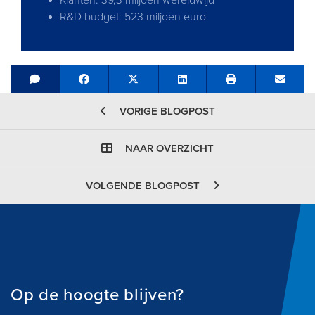
Klanten: 39,3 miljoen wereldwijd
R&D budget: 523 miljoen euro
Share on Facebook
Tweet
Share on LinkedIn
Send e
VORIGE BLOGPOST
NAAR OVERZICHT
VOLGENDE BLOGPOST
Op de hoogte blijven?