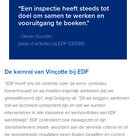
“Een inspectie heeft steeds tot
doel om samen te werken en
vooruitgang te boeken."
- Olivier Gourdin,
pilote d’activités bij EDF-CEIDRE
De kernrol van Vinçotte bij EDF
“EDF heeft ons de controle over de kern- centrales
toevertrouwd en wij moeten eigenlijk aantonen dat we
gekwalificeerd zijn”, legt Grégory uit. “Dit wil zeggen, aantonen
dat we technisch competent zijn en dat we kunnen
interveniëren in alle klassieke en kerncentrales van EDF
wereldwijd.” EDF controleert ook nauwgezet of zijn
dienstverleners beant- woorden aan de vereiste criteria en of
de voorgelegde resultaten geen fouten bevatten en correct