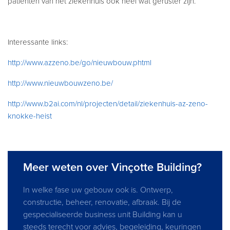
patiënten van het ziekenhuis ook heel wat geruster zijn.
Interessante links:
http://www.azzeno.be/go/nieuwbouw.phtml
http://www.nieuwbouwzeno.be/
http://www.b2ai.com/nl/projecten/detail/ziekenhuis-az-zeno-
knokke-heist
Meer weten over Vinçotte Building?
In welke fase uw gebouw ook is. Ontwerp,
constructie, beheer, renovatie, afbraak. Bij de
gespecialiseerde business unit Building kan u
steeds terecht voor advies, begeleiding, keuringen