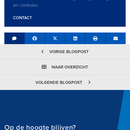
en controles
CONTACT
Share on Facebook
Tweet
Share on LinkedIn
Send e
VORIGE BLOGPOST
NAAR OVERZICHT
VOLGENDE BLOGPOST
Op de hoogte blijven?