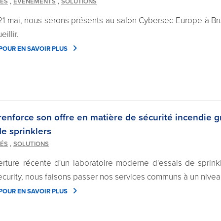
,
,
TÉS
EVÉNEMENTS
SOLUTIONS
21 mai, nous serons présents au salon Cybersec Europe à Bru
illir.
 POUR EN SAVOIR PLUS
renforce son offre en matière de sécurité incendie 
de sprinklers
,
TÉS
SOLUTIONS
erture récente d'un laboratoire moderne d'essais de sprink
ecurity, nous faisons passer nos services communs à un nivea
 POUR EN SAVOIR PLUS