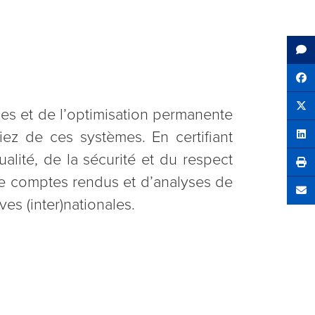
Sh
ues et de l’optimisation permanente
Tw
iez de ces systèmes. En certifiant
Sha
lité, de la sécurité et du respect
de comptes rendus et d’analyses de
Se
es (inter)nationales.