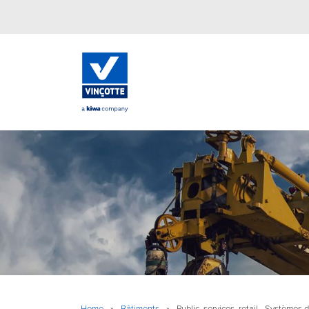
Home
»
Bâtiments
»
Public, services, retail - Systèmes 