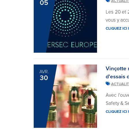
05
ACTUALI
Les 20 et 
vous y accue
CLIQUEZ ICI
Vinçotte 
AVR.
d'essais 
30
ACTUALI
Avec l'ouv
Safety & S
CLIQUEZ ICI