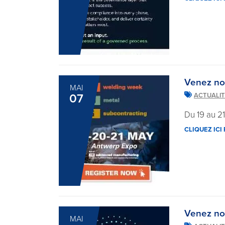
Venez no
MAI
07
ACTUALI
Du 19 au 2
CLIQUEZ ICI
Venez no
MAI