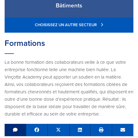
Bâtiments
CHOISISSEZ UN AUTRE SECTEUR
Formations
La bonne formation des collaborateurs veille à ce que votre
entreprise fonctionne telle une machine bien huilée. La
Vinçotte Academy peut apporter un soutien en la matière.
Ainsi, vos collaborateurs reçoivent des formations ciblées de
formateurs chevronnés et hautement qualifiés, qui disposent en
outre d’une bonne dose d’expérience pratique. Résultat : ils
disposent de la base idéale pour travailler de manière sûre,
durable et efficace au sein de votre entreprise.
Share on Facebook
Tweet
Share on LinkedIn
Send e