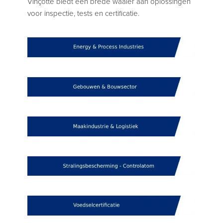
Vinçotte biedt een brede waaier aan oplossingen
voor inspectie, tests en certificatie.