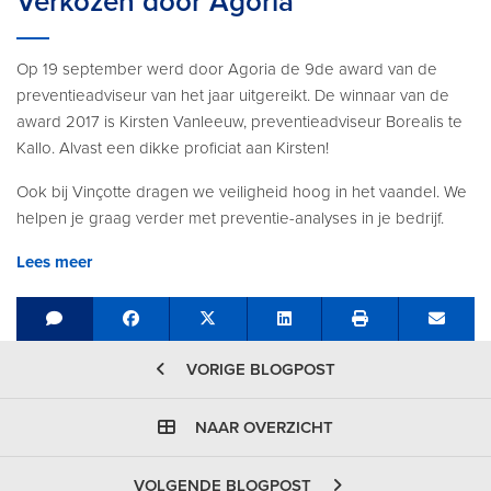
Verkozen door Agoria
Op 19 september werd door Agoria de 9de award van de
preventieadviseur van het jaar uitgereikt. De winnaar van de
award 2017 is Kirsten Vanleeuw, preventieadviseur Borealis te
Kallo. Alvast een dikke proficiat aan Kirsten!
Ook bij Vinçotte dragen we veiligheid hoog in het vaandel. We
helpen je graag verder met preventie-analyses in je bedrijf.
Lees meer
Share on Facebook
Tweet
Share on LinkedIn
Send e
VORIGE BLOGPOST
NAAR OVERZICHT
VOLGENDE BLOGPOST