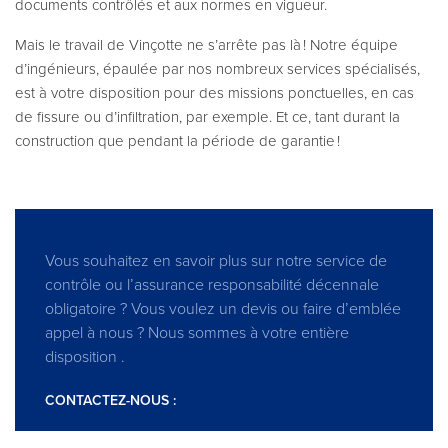
documents contrôlés et aux normes en vigueur.
Mais le travail de Vinçotte ne s’arrête pas là ! Notre équipe
d’ingénieurs, épaulée par nos nombreux services spécialisés,
est à votre disposition pour des missions ponctuelles, en cas
de fissure ou d’infiltration, par exemple. Et ce, tant durant la
construction que pendant la période de garantie !
Vous souhaitez en savoir plus sur notre service de
contrôle ou l’assurance responsabilité décennale
obligatoire ? Vous voulez un devis ou faire d’emblée
appel à nous ? Nous sommes à votre entière
disposition .
CONTACTEZ-NOUS :