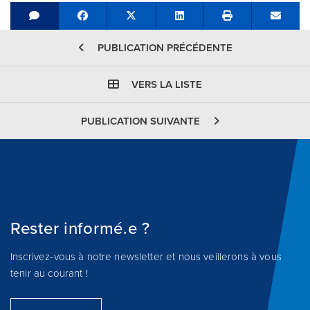
Share on Facebook
Tweet
Share on LinkedIn
Send e
PUBLICATION PRÉCÉDENTE
VERS LA LISTE
PUBLICATION SUIVANTE
Rester informé.e ?
Inscrivez-vous à notre newsletter et nous veillerons à vous
tenir au courant !