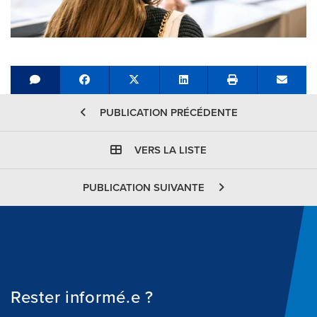
Share on Facebook
Tweet
Share on LinkedIn
Send e
PUBLICATION PRÉCÉDENTE
VERS LA LISTE
PUBLICATION SUIVANTE
Rester informé.e ?