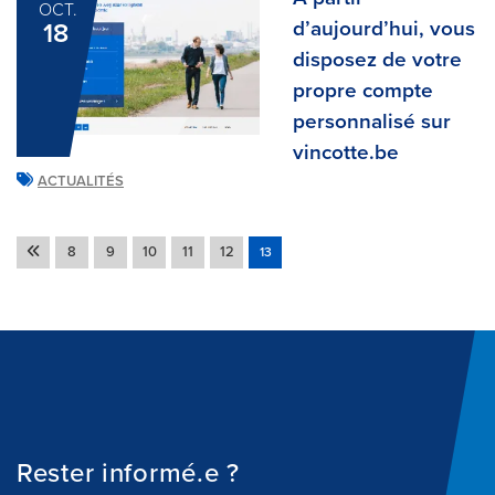
OCT.
d’aujourd’hui, vous
18
disposez de votre
propre compte
personnalisé sur
vincotte.be
ACTUALITÉS
8
9
10
11
12
13
Rester informé.e ?