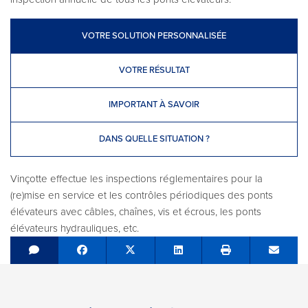
VOTRE SOLUTION PERSONNALISÉE
VOTRE RÉSULTAT
IMPORTANT À SAVOIR
DANS QUELLE SITUATION ?
Vinçotte effectue les inspections réglementaires pour la
(re)mise en service et les contrôles périodiques des ponts
élévateurs avec câbles, chaînes, vis et écrous, les ponts
élévateurs hydrauliques, etc.
Share on Facebook
Tweet
Share on LinkedIn
Send e