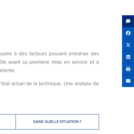
Sh
Tw
soumis à des facteurs pouvant entraîner des
Sha
ôle avant sa première mise en service et à
pétente.
'état actuel de la technique. Une analyse de
Se
.
DANS QUELLE SITUATION ?