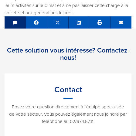
leurs activités sur le climat et à ne pas laisser cette charge à la
société et aux générations futures.
Share on Facebook
Tweet
Share on LinkedIn
Send e
Cette solution vous intéresse? Contactez-
nous!
Contact
Posez votre question directement à l’équipe spécialisée
de votre secteur. Vous pouvez également nous joindre par
téléphone au 02/674.57.11.