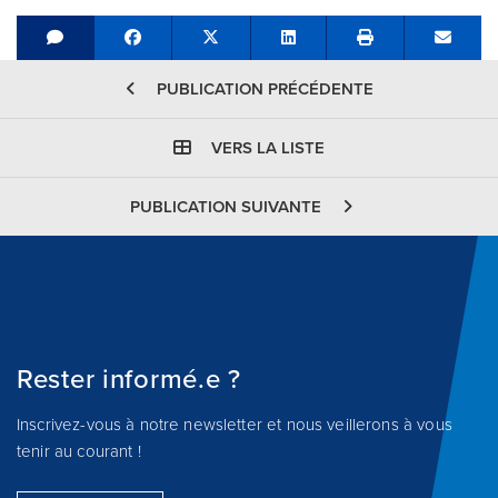
Share on Facebook
Tweet
Share on LinkedIn
Send e
PUBLICATION PRÉCÉDENTE
VERS LA LISTE
PUBLICATION SUIVANTE
Rester informé.e ?
Inscrivez-vous à notre newsletter et nous veillerons à vous
tenir au courant !