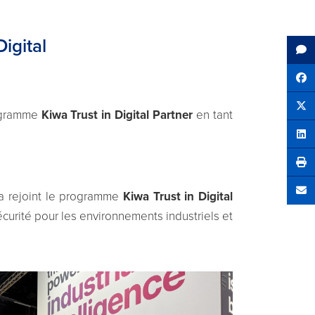
igital
Sh
Tw
rogramme
Kiwa Trust in Digital Partner
en tant
Sha
a rejoint le programme
Kiwa Trust in Digital
Se
curité pour les environnements industriels et