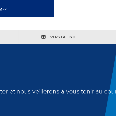
M <<
VERS LA LISTE
er et nous veillerons à vous tenir au cour