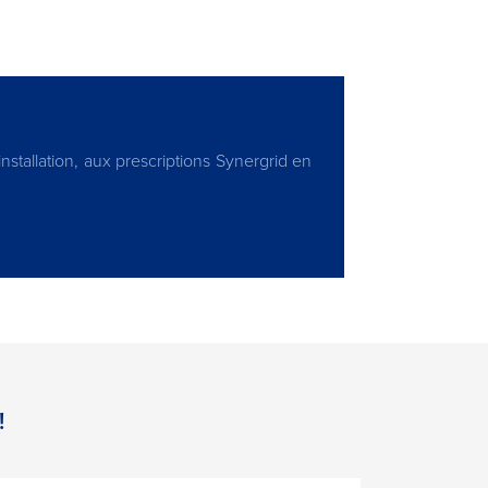
stallation, aux prescriptions Synergrid en
!