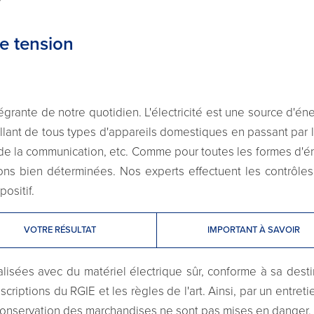
te tension
ntégrante de notre quotidien. L'électricité est une source d'éner
allant de tous types d'appareils domestiques en passant par l
 la communication, etc. Comme pour toutes les formes d'énerg
ons bien déterminées. Nos experts effectuent les contrôles
positif.
VOTRE RÉSULTAT
IMPORTANT À SAVOIR
éalisées avec du matériel électrique sûr, conforme à sa dest
iptions du RGIE et les règles de l'art. Ainsi, par un entretien
a conservation des marchandises ne sont pas mises en danger.