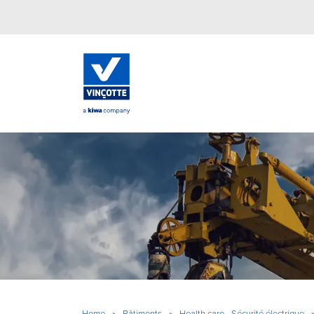
Home
»
Bâtiments
»
Health care - Sécurité électrique