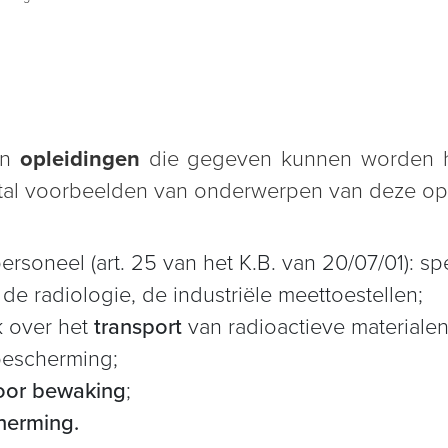
an
opleidingen
die gegeven kunnen worden hetz
tal voorbeelden van onderwerpen van deze opl
ersoneel (art. 25 van het K.B. van 20/07/01): s
de radiologie, de industriële meettoestellen;
ek over het
transport
van radioactieve materialen
bescherming;
oor bewaking
;
herming.