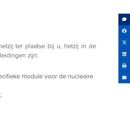
Sh
ij ter plaatse bij u, hetzij in de
Tw
eidingen zijn:
Sha
pecifieke module voor de nucleaire
Se
;