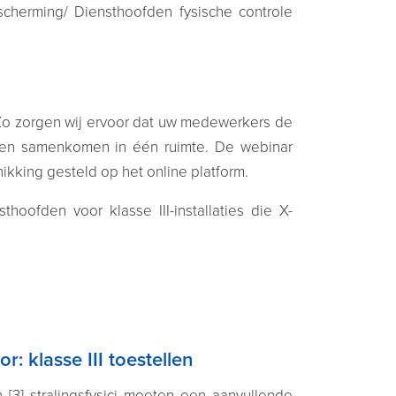
cherming/ Diensthoofden fysische controle
 Zo zorgen wij ervoor dat uw medewerkers de
ten samenkomen in één ruimte. De webinar
kking gesteld op het online platform​.
hoofden voor klasse III-installaties die X-
: klasse III toestellen
 [3] stralingsfysici moeten een aanvullende