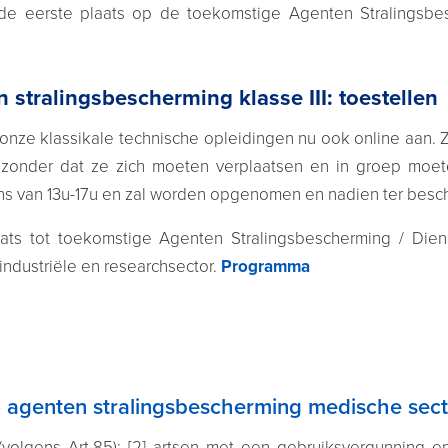
 de eerste plaats op de toekomstige Agenten Stralingsbes
 stralingsbescherming klasse III: toestellen
e onze klassikale technische opleidingen nu ook online aan.
n zonder dat ze zich moeten verplaatsen en in groep moe
ns van 13u-17u en zal worden opgenomen en nadien ter beschi
ats tot toekomstige Agenten Stralingsbescherming / Dienst
industriële en researchsector.
Programma
) agenten stralingsbescherming medische sector
olgens Art.85); [2] artsen met een gebruiksvergunning en