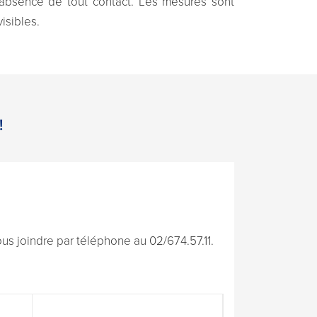
’absence de tout contact. Les mesures sont
isibles.
!
s joindre par téléphone au 02/674.57.11.