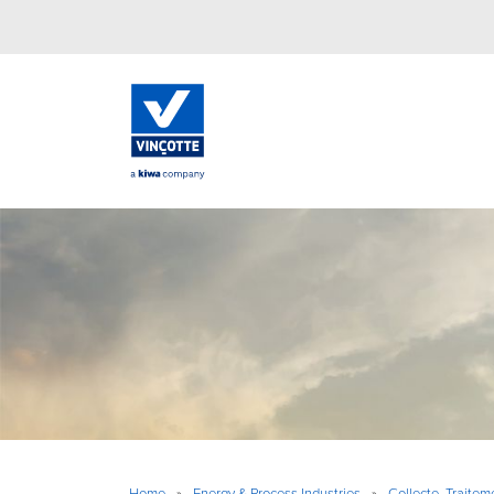
Home
»
Energy & Process Industries
»
Collecte, Traitem