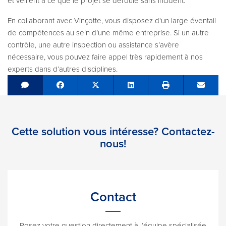
et veillent à ce que le projet se déroule sans incident.
En collaborant avec Vinçotte, vous disposez d'un large éventail
de compétences au sein d’une même entreprise. Si un autre
contrôle, une autre inspection ou assistance s’avère
nécessaire, vous pouvez faire appel très rapidement à nos
experts dans d’autres disciplines.
Share on Facebook
Tweet
Share on LinkedIn
Send e
Cette solution vous intéresse? Contactez-
nous!
Contact
Posez votre question directement à l’équipe spécialisée