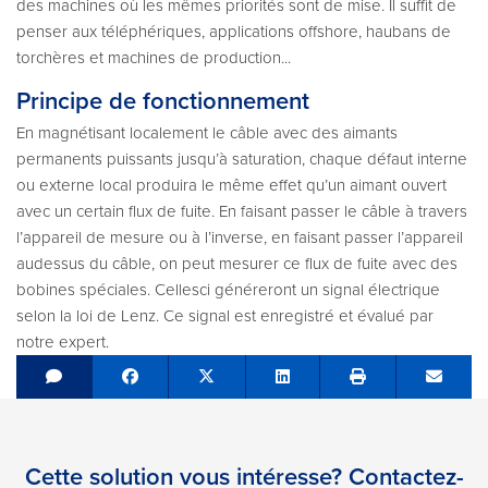
des machines où les mêmes priorités sont de mise. Il suffit de
penser aux téléphériques, applications off­shore, haubans de
torchères et machines de production...
Principe de fonctionnement
En magnétisant localement le câble avec des aimants
permanents puissants jusqu’à saturation, chaque défaut interne
ou externe local produira le même effet qu’un aimant ouvert
avec un certain flux de fuite. En faisant passer le câble à travers
l’appareil de mesure ou à l’inverse, en faisant passer l’appareil
au­dessus du câble, on peut mesurer ce flux de fuite avec des
bobines spéciales. Celles­ci généreront un signal électrique
selon la loi de Lenz. Ce signal est enregistré et évalué par
notre expert.
Share on Facebook
Tweet
Share on LinkedIn
Send e
Cette solution vous intéresse? Contactez-