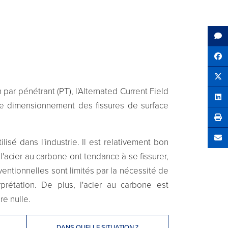
Sh
Tw
ar pénétrant (PT), l'Alternated Current Field
Sha
 le dimensionnement des fissures de surface
lisé dans l'industrie. Il est relativement bon
Se
acier au carbone ont tendance à se fissurer,
ntionnelles sont limités par la nécessité de
prétation. De plus, l'acier au carbone est
re nulle.
DANS QUELLE SITUATION ?