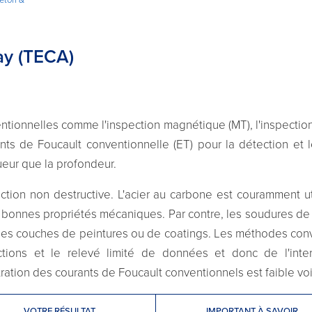
ay (TECA)
ionnelles comme l'inspection magnétique (MT), l'inspection p
nts de Foucault conventionnelle (ET) pour la détection et
gueur que la profondeur.
ction non destructive. L'acier au carbone est couramment uti
bonnes propriétés mécaniques. Par contre, les soudures de l'
 des couches de peintures ou de coatings. Les méthodes conve
ctions et le relevé limité de données et donc de l'inter
ration des courants de Foucault conventionnels est faible voi
VOTRE RÉSULTAT
IMPORTANT À SAVOIR