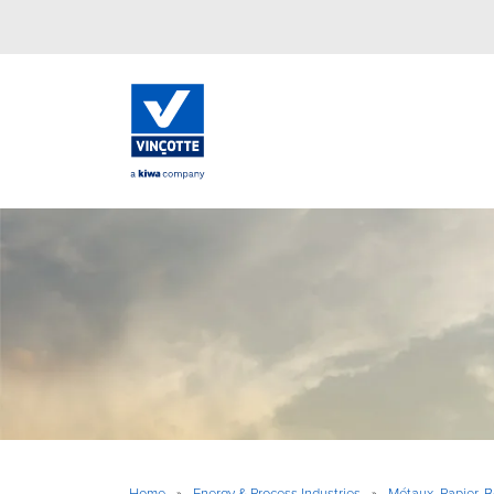
Home
»
Energy & Process Industries
»
Métaux, Papier, 