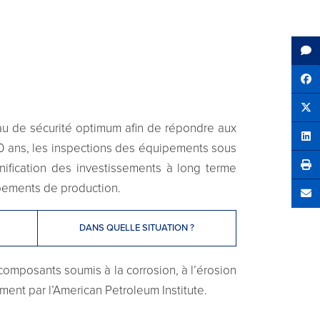
Sh
Tw
veau de sécurité optimum afin de répondre aux
Sha
0 ans, les inspections des équipements sous
nification des investissements à long terme
ipements de production.
Se
DANS QUELLE SITUATION ?
composants soumis à la corrosion, à l’érosion
ent par l’American Petroleum Institute.