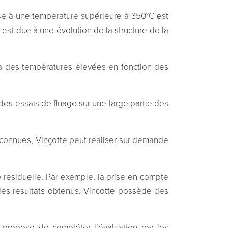
se à une température supérieure à 350°C est
 est due à une évolution de la structure de la
 à des températures élevées en fonction des
des essais de fluage sur une large partie des
s connues, Vinçotte peut réaliser sur demande
e résiduelle. Par exemple, la prise en compte
 des résultats obtenus. Vinçotte possède des
e propose de compléter l’évaluation par les