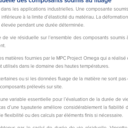
iduelle des composants soumis au fluage
é dans les applications industrielles. Une composante soumi
férieure à la limite d’élasticité du matériau. La déformation
re élevée pendant une durée déterminée.
ée de vie résiduelle sur l’ensemble des composants soumis
nt.
s matières fournies par le MPC Project Omega qui a réalisé 
t utilisés dans le domaine des hautes températures.
certaines ou si les données fluage de la matière ne sont pa
 composants prélevés sur site.
une variable essentielle pour l’évaluation de la durée de vi
as d’une tuyauterie améliore considérablement la fiabilité
 flexibilité ou des calculs par éléments finis si nécessaire.
s obtenus par le caclul de durée de vie résiduelle, Vinçott