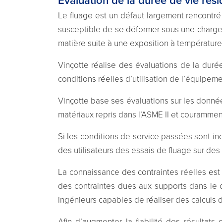
Evaluation de la durée de vie rés
Le fluage est un défaut largement rencontr
susceptible de se déformer sous une charge in
matière suite à une exposition à températu
Vinçotte réalise des évaluations de la dur
conditions réelles d’utilisation de l’équipeme
Vinçotte base ses évaluations sur les donnée
matériaux repris dans l’ASME II et courammen
Si les conditions de service passées sont in
des utilisateurs des essais de fluage sur des
La connaissance des contraintes réelles est 
des contraintes dues aux supports dans le c
ingénieurs capables de réaliser des calculs de
Afin d’augmenter la fiabilité des résultat