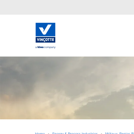
Home
»
Energy & Process Industries
»
Métaux, Papier, 