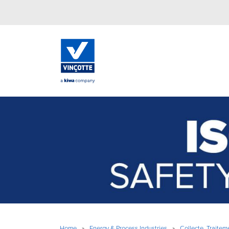
Home
»
Energy & Process Industries
»
Collecte, Traitem