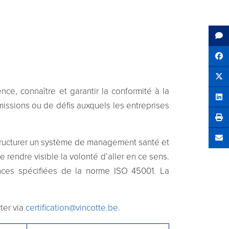
Sh
Tw
ce, connaître et garantir la conformité à la
Sha
 missions ou de défis auxquels les entreprises
tructurer un système de management santé et
Se
e rendre visible la volonté d’aller en ce sens.
nces spécifiées de la norme ISO 45001. La
ter via
certification@vincotte.be
.