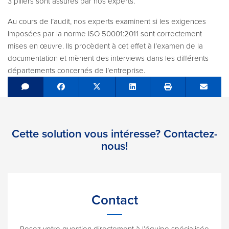
3 piliers sont assurés par nos experts.
Au cours de l’audit, nos experts examinent si les exigences
imposées par la norme ISO 50001:2011 sont correctement
mises en œuvre. Ils procèdent à cet effet à l’examen de la
documentation et mènent des interviews dans les différents
départements concernés de l’entreprise.
Share on Facebook
Tweet
Share on LinkedIn
Send e
Cette solution vous intéresse? Contactez-
nous!
Contact
Posez votre question directement à l’équipe spécialisée