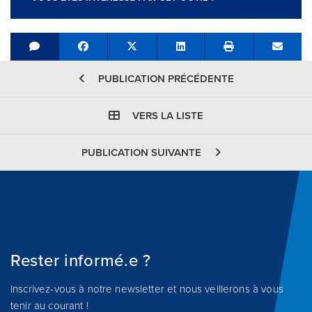
Share on Facebook
Tweet
Share on LinkedIn
Send e
PUBLICATION PRÉCÉDENTE
VERS LA LISTE
PUBLICATION SUIVANTE
Rester informé.e ?
Inscrivez-vous à notre newsletter et nous veillerons à vous
tenir au courant !