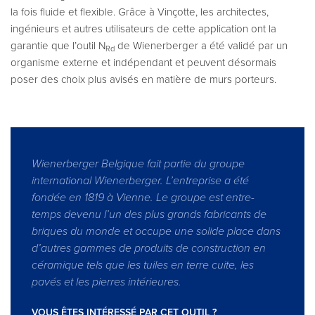
la fois fluide et flexible. Grâce à Vinçotte, les architectes,
ingénieurs et autres utilisateurs de cette application ont la
garantie que l’outil N
de Wienerberger a été validé par un
Rd
organisme externe et indépendant et peuvent désormais
poser des choix plus avisés en matière de murs porteurs.
Wienerberger Belgique fait partie du groupe
international Wienerberger. L’entreprise a été
fondée en 1819 à Vienne. Le groupe est entre-
temps devenu l’un des plus grands fabricants de
briques du monde et occupe une solide place dans
d’autres gammes de produits de construction en
céramique tels que les tuiles en terre cuite, les
pavés et les pierres intérieures.
VOUS ÊTES INTÉRESSÉ PAR CET OUTIL ?