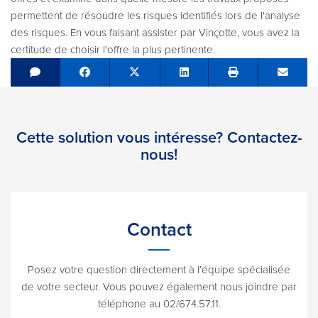
permettent de résoudre les risques identifiés lors de l'analyse
des risques. En vous faisant assister par Vinçotte, vous avez la
certitude de choisir l'offre la plus pertinente.
Share on Facebook
Tweet
Share on LinkedIn
Send e
Cette solution vous intéresse? Contactez-
nous!
Contact
Posez votre question directement à l’équipe spécialisée
de votre secteur. Vous pouvez également nous joindre par
téléphone au 02/674.57.11.