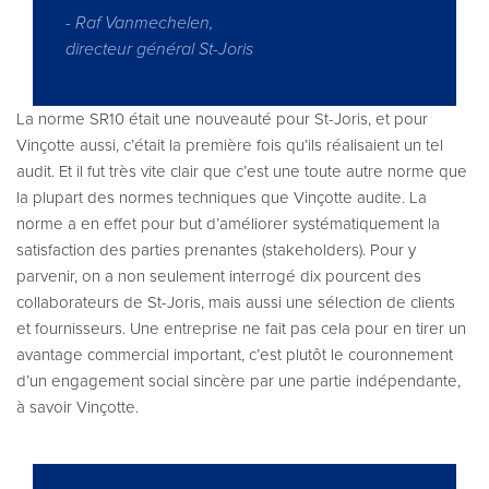
- Raf Vanmechelen,
directeur général St-Joris
La norme SR10 était une nouveauté pour St-Joris, et pour
Vinçotte aussi, c’était la première fois qu’ils réalisaient un tel
audit. Et il fut très vite clair que c’est une toute autre norme que
la plupart des normes techniques que Vinçotte audite. La
norme a en effet pour but d’améliorer systématiquement la
satisfaction des parties prenantes (stakeholders). Pour y
parvenir, on a non seulement interrogé dix pourcent des
collaborateurs de St-Joris, mais aussi une sélection de clients
et fournisseurs. Une entreprise ne fait pas cela pour en tirer un
avantage commercial important, c’est plutôt le couronnement
d’un engagement social sincère par une partie indépendante,
à savoir Vinçotte.