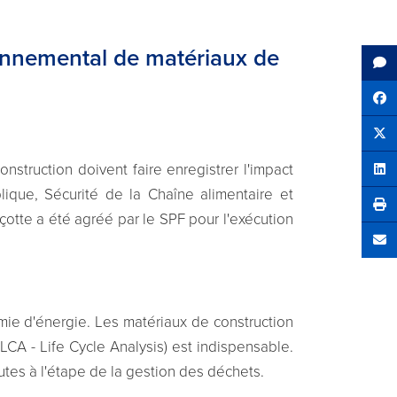
ronnemental de matériaux de
Sh
Tw
struction doivent faire enregistrer l'impact
Sha
que, Sécurité de la Chaîne alimentaire et
çotte a été agréé par le SPF pour l'exécution
Se
e d'énergie. Les matériaux de construction
(LCA - Life Cycle Analysis) est indispensable.
utes à l'étape de la gestion des déchets.