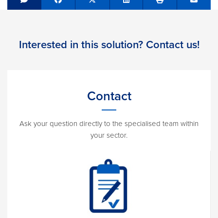
Share on Facebook
Tweet
Share on LinkedIn
Send e
Interested in this solution? Contact us!
Contact
Ask your question directly to the specialised team within
your sector.